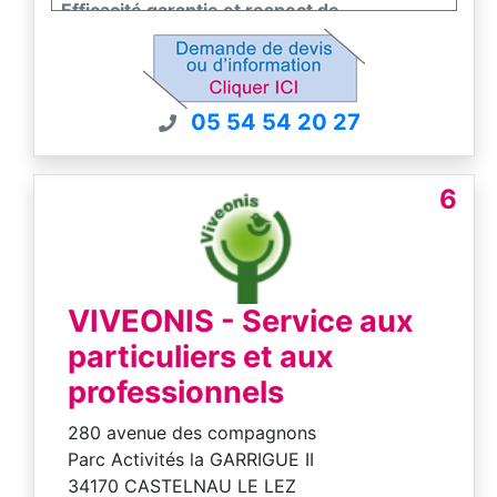
Efficacité garantie et respect de
l'environnement et de la faune et flore.
Nous sommes certifiés certiphyto -
certibiocide et nous sommes couvert par un
contrat d'assurance pour nos interventions.
05 54 54 20 27
6
VIVEONIS - Service aux
particuliers et aux
professionnels
280 avenue des compagnons
Parc Activités la GARRIGUE II
34170 CASTELNAU LE LEZ