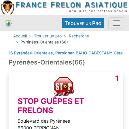
T
P
ROUVER UN
RO
Accueil
Trouver un pro
Recherche
Pyrénées-Orientales (66)
66 Pyrénées-Orientales, Perpignan
BAHO
CABESTANY
Céret
ELNE
Pyrénées-Orientales(66)
1
STOP GUÊPES ET
FRELONS
Boulevard des Pyrénées
66000 PERPIGNAN