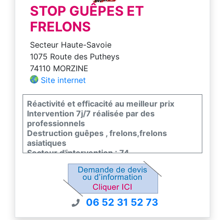
STOP GUÊPES ET
📍 Zone d’intervention : Annecy, Chamonix,
Annemasse, La Roche-sur-Foron et toute la
FRELONS
Haute-Savoie.
Secteur Haute-Savoie
✅ Intervention sous 24/48h
1075 Route des Putheys
✅ Équipe formée et équipée
74110 MORZINE
✅ Sécurité garantie pour vous et votre
Site internet
entourage
Faites appel à AHN74, votre expert local
Réactivité et efficacité au meilleur prix
contre les guêpes et frelons.
Intervention 7j/7 réalisée par des
professionnels
📞 Téléphone : 06 63 34 78 63
Destruction guêpes , frelons,frelons
📧 Email : alp.hottes.nuisibles@gmail.com
asiatiques
🌐 Site web : https://ahn-74.com
Secteur d'intervention : 74
06 52 31 52 73