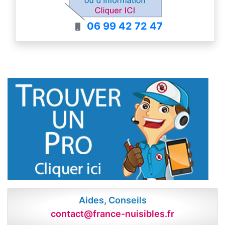
La destruction des nids n'est pas
systématique, je peux aussi les déplacer.
06 99 42 72 47
Aides, Conseils
contact@france-nuisibles.fr