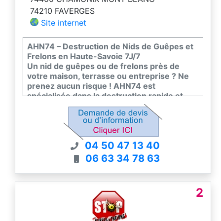
74210 FAVERGES
Site internet
AHN74 – Destruction de Nids de Guêpes et
Frelons en Haute-Savoie 7J/7
Un nid de guêpes ou de frelons près de
votre maison, terrasse ou entreprise ? Ne
prenez aucun risque ! AHN74 est
spécialisée dans la destruction rapide et
sécurisée de nids.
Nous intervenons dans tout le 74 avec du
matériel professionnel nous sommes
04 50 47 13 40
équipés de perche grande hauteur et des
produits agréés, pour neutraliser
06 63 34 78 63
efficacement les nuisibles, même dans les
endroits difficiles d’accès (cheminée,
toiture, haie, cabanon…).
2
Nous garantissons une intervention rapide,
sécurisée et durable.