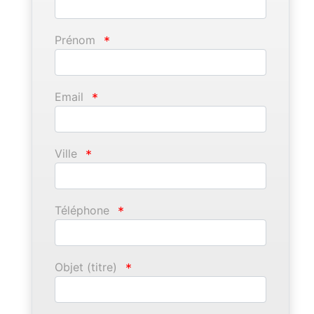
Prénom
*
Email
*
Ville
*
Téléphone
*
Objet (titre)
*