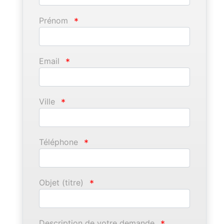
Prénom
*
Email
*
Ville
*
Téléphone
*
Objet (titre)
*
Description de votre demande
*