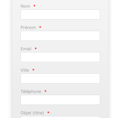
Nom
*
Prénom
*
Email
*
Ville
*
Téléphone
*
Objet (titre)
*