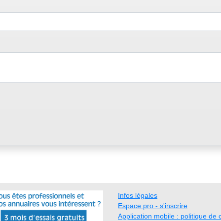
Infos légales
Espace pro - s'inscrire
Application mobile : politique de c