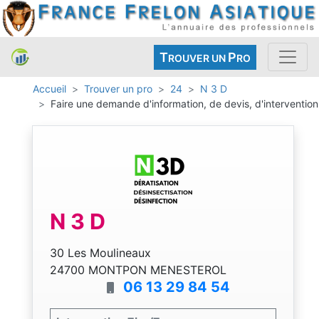
T
P
ROUVER UN
RO
Accueil
Trouver un pro
24
N 3 D
Faire une demande d'information, de devis, d'intervention
N 3 D
30 Les Moulineaux
24700 MONTPON MENESTEROL
06 13 29 84 54