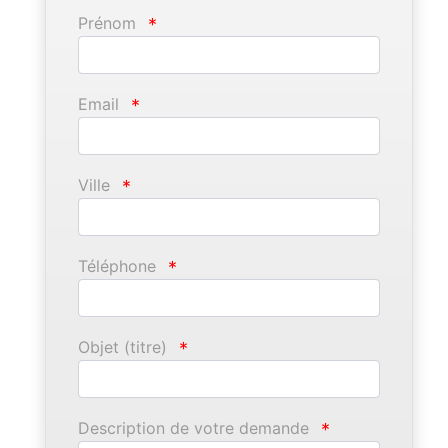
Prénom
*
Email
*
Ville
*
Téléphone
*
Objet (titre)
*
Description de votre demande
*