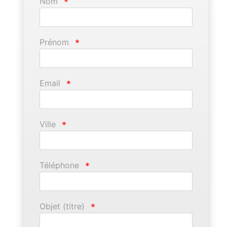
Nom
*
Prénom
*
Email
*
Ville
*
Téléphone
*
Objet (titre)
*