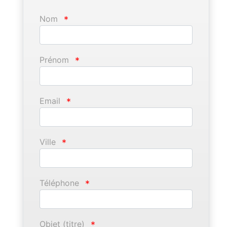
Nom
*
Prénom
*
Email
*
Ville
*
Téléphone
*
Objet (titre)
*