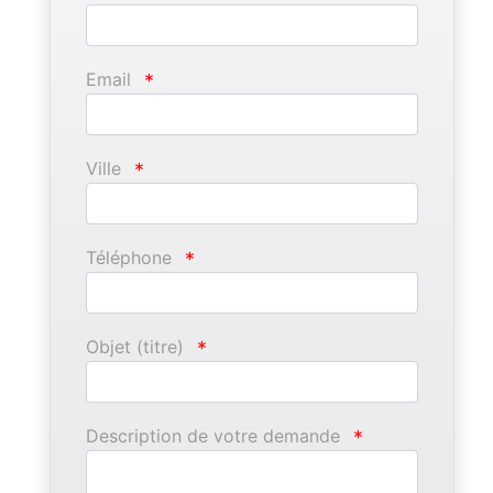
Email
*
Ville
*
Téléphone
*
Objet (titre)
*
Description de votre demande
*