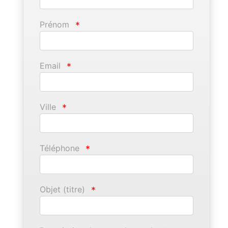
Prénom
*
Email
*
Ville
*
Téléphone
*
Objet (titre)
*