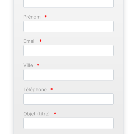
Prénom
*
Email
*
Ville
*
Téléphone
*
Objet (titre)
*