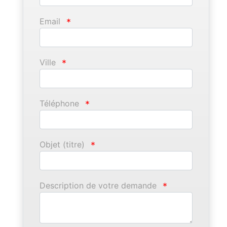
Email
*
Ville
*
Téléphone
*
Objet (titre)
*
Description de votre demande
*