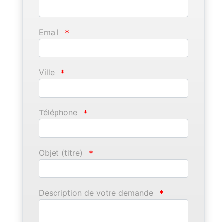
Email
*
Ville
*
Téléphone
*
Objet (titre)
*
Description de votre demande
*