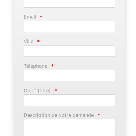
Email
*
Ville
*
Téléphone
*
Objet (titre)
*
Description de votre demande
*