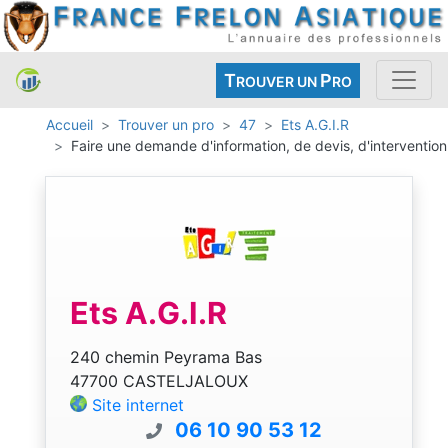
T
P
ROUVER UN
RO
Accueil
Trouver un pro
47
Ets A.G.I.R
Faire une demande d'information, de devis, d'intervention
Ets A.G.I.R
240 chemin Peyrama Bas
47700 CASTELJALOUX
Site internet
06 10 90 53 12