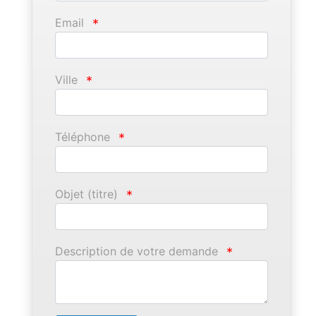
Email
*
Ville
*
Téléphone
*
Objet (titre)
*
Description de votre demande
*