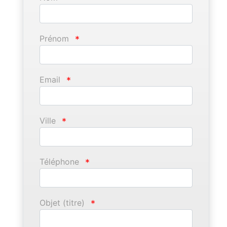
Prénom
*
Email
*
Ville
*
Téléphone
*
Objet (titre)
*