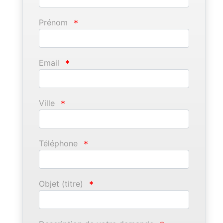
Prénom
*
Email
*
Ville
*
Téléphone
*
Objet (titre)
*