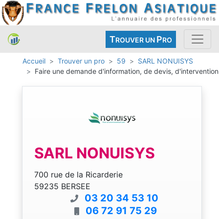
T
P
ROUVER UN
RO
Accueil
Trouver un pro
59
SARL NONUISYS
Faire une demande d'information, de devis, d'intervention
SARL NONUISYS
700 rue de la Ricarderie
59235 BERSEE
03 20 34 53 10
06 72 91 75 29