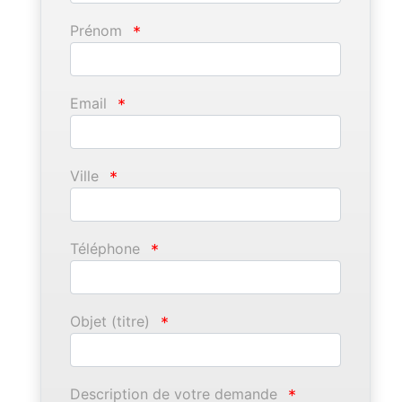
Prénom
*
Email
*
Ville
*
Téléphone
*
Objet (titre)
*
Description de votre demande
*