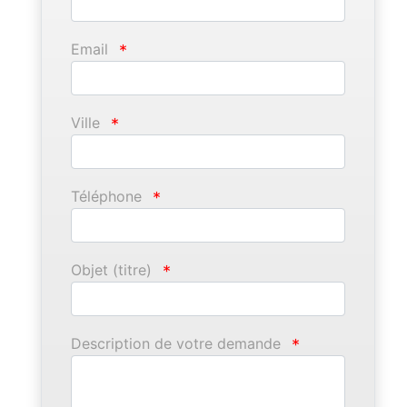
Email
*
Ville
*
Téléphone
*
Objet (titre)
*
Description de votre demande
*