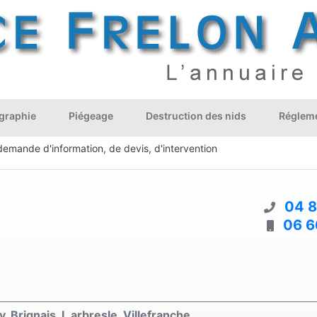
graphie
Piégeage
Destruction des nids
Régleme
demande d'information, de devis, d'intervention
04 8
06 6
 Brignais, L arbresle, Villefranche.