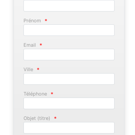
Prénom
*
Email
*
Ville
*
Téléphone
*
Objet (titre)
*