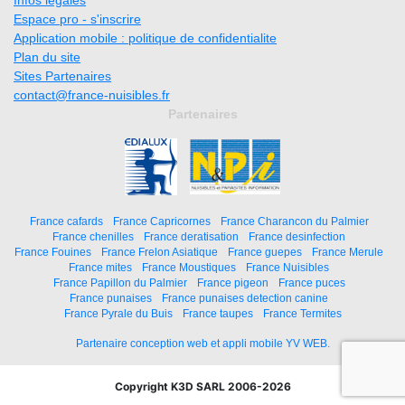
Espace pro - s'inscrire
Application mobile : politique de confidentialite
Plan du site
Sites Partenaires
contact@france-nuisibles.fr
Partenaires
France cafards
France Capricornes
France Charancon du Palmier
France chenilles
France deratisation
France desinfection
France Fouines
France Frelon Asiatique
France guepes
France Merule
France mites
France Moustiques
France Nuisibles
France Papillon du Palmier
France pigeon
France puces
France punaises
France punaises detection canine
France Pyrale du Buis
France taupes
France Termites
Partenaire conception web et appli mobile YV WEB.
Copyright K3D SARL 2006-2026