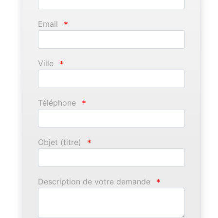
Email
*
Ville
*
Téléphone
*
Objet (titre)
*
Description de votre demande
*