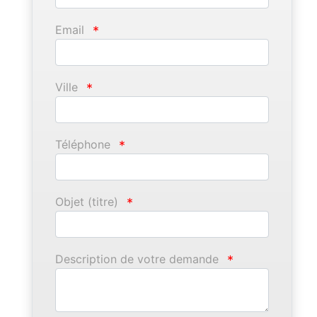
Email
*
Ville
*
Téléphone
*
Objet (titre)
*
Description de votre demande
*