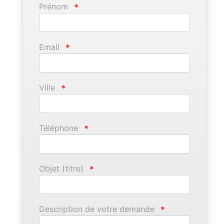
Prénom
*
Email
*
Ville
*
Téléphone
*
Objet (titre)
*
Description de votre demande
*