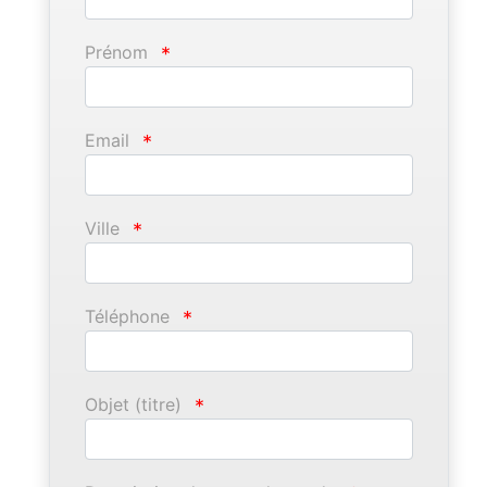
Prénom
*
Email
*
Ville
*
Téléphone
*
Objet (titre)
*