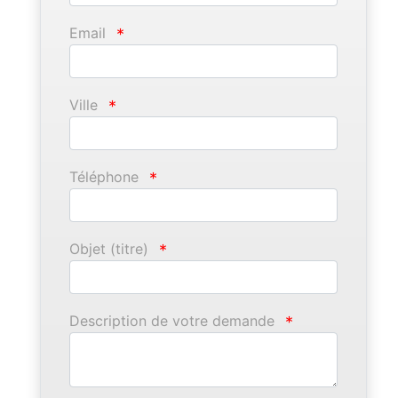
Email
*
Ville
*
Téléphone
*
Objet (titre)
*
Description de votre demande
*