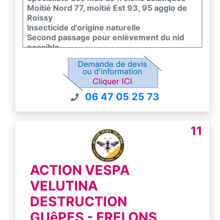
Moitié Nord 77, moitié Est 93, 95 agglo de
Roissy
Insecticide d'origine naturelle
Second passage pour enlèvement du nid
possible
Certibiocide et Charte de bonne pratique
FREDON Ile-de-France
Devis donné par téléphone
06 47 05 25 73
11
ACTION VESPA
VELUTINA
DESTRUCTION
GUêPES - FRELONS