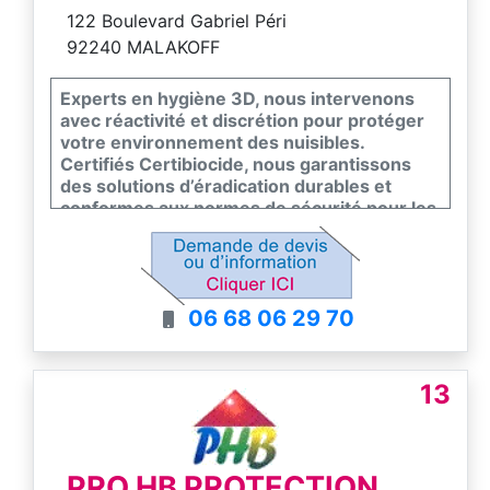
122 Boulevard Gabriel Péri
92240 MALAKOFF
Experts en hygiène 3D, nous intervenons
avec réactivité et discrétion pour protéger
votre environnement des nuisibles.
Certifiés Certibiocide, nous garantissons
des solutions d’éradication durables et
conformes aux normes de sécurité pour les
particuliers et les professionnels. Notre
équipe s’engage sur un diagnostic précis et
un suivi rigoureux pour assainir vos locaux
durablement. Faites le choix de l’efficacité et
06 68 06 29 70
de la sérénité avec un partenaire de
proximité.
13
PRO HB PROTECTION