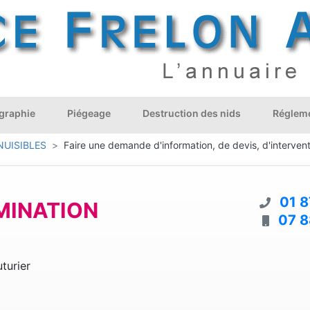
graphie
Piégeage
Destruction des nids
Régleme
NUISIBLES
Faire une demande d'information, de devis, d'interven
01 8
MINATION
07 8
turier