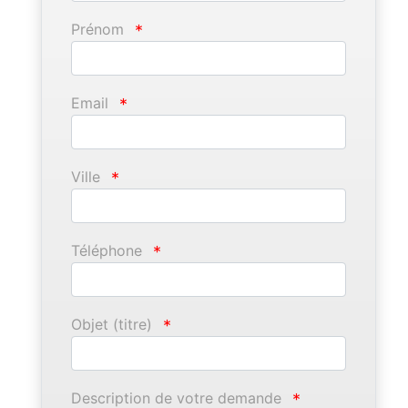
Prénom
*
Email
*
Ville
*
Téléphone
*
Objet (titre)
*
Description de votre demande
*