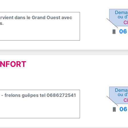
ntervient dans le Grand Ouest avec
s.
06
ONFORT
on - frelons guêpes tel 0686272541
06