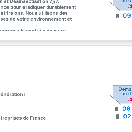
n et Désinsectisation 7j/7.
ence pour éradiquer durablement
t et frelons. Nous utilisons des
09
uses de votre environnement et
 reprenez le contrôle de votre
énération !
06 
02
ntreprises de France