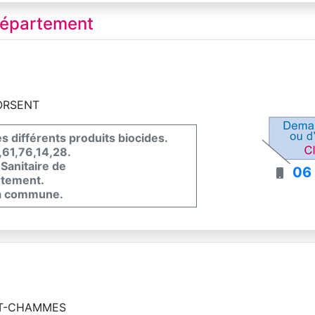
 département
ORSENT
es différents produits biocides.
,61,76,14,28.
Sanitaire de
06
artement.
 la commune.
ET-CHAMMES